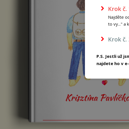
Krok č.
Najděte o
to vy..." a
Krok č.
P.S. Jestli už 
najdete ho v e