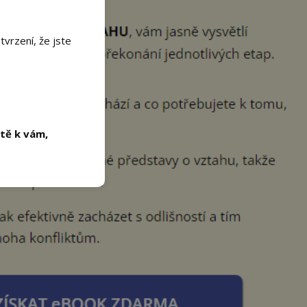
rzení, že jste
stě k vám,