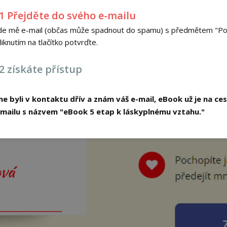
 1 Přejděte do svého e-mailu
de mě e-mail (občas může spadnout do spamu) s předmětem "Potv
 kliknutím na tlačítko potvrďte.
 2 získáte přístup
jsme byli v kontaktu dřív a znám váš e-mail, eBook už je na ce
-mailu s názvem "eBook 5 etap k láskyplnému vztahu."