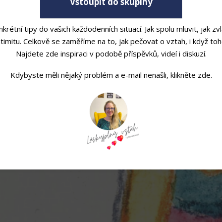
Vstoupit do skupiny
krétní tipy do vašich každodenních situací. Jak spolu mluvit, jak zvlá
timitu. Celkově se zaměříme na to, jak pečovat o vztah, i když t
Najdete zde inspiraci v podobě příspěvků, videí i diskuzí.
Kdybyste měli nějaký problém a e-mail nenašli, klikněte zde.