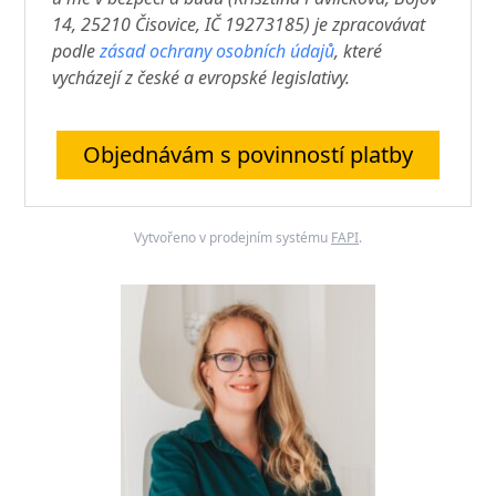
14, 25210 Čisovice, IČ 19273185) je zpracovávat
podle
zásad ochrany osobních údajů
, které
vycházejí z české a evropské legislativy.
Objednávám s povinností platby
Vytvořeno v prodejním systému
FAPI
.