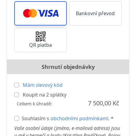
Bankovní převod
QR platba
Shrnutí objednávky
Mám slevový kód
Koupit na
2
splátky
7 500,00 Kč
Celkem k úhradě:
Souhlasím s
obchodními podmínkami
. *
Vaše osobní údaje (jméno, e-mailová adresa) jsou
u mě v bezpečí a budu (Krisztína Pavlíčková, Bojov