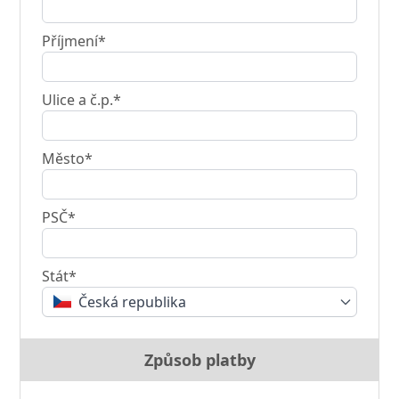
Příjmení*
Ulice a č.p.*
Město*
PSČ*
Stát*
Česká republika
Způsob platby