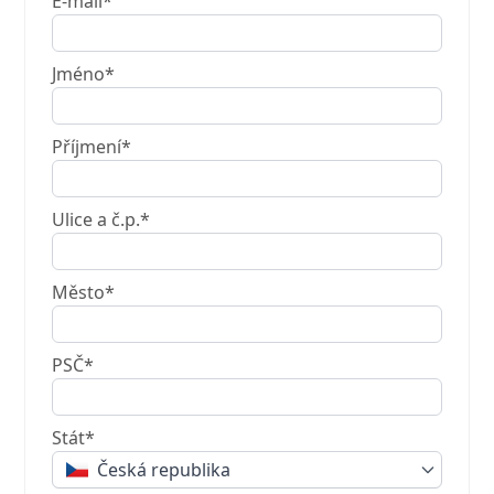
E-mail*
Jméno*
Příjmení*
Ulice a č.p.*
Město*
PSČ*
Stát*
Česká republika