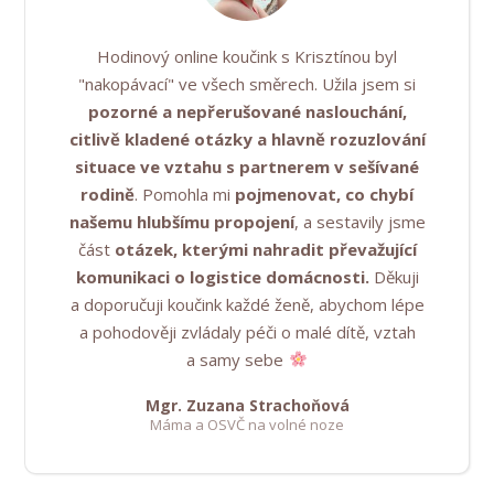
Hodinový online koučink s Krisztínou byl
"nakopávací" ve všech směrech. Užila jsem si
pozorné a nepřerušované naslouchání,
citlivě kladené otázky a hlavně rozuzlování
situace ve vztahu s partnerem v sešívané
rodině
. Pomohla mi
pojmenovat, co chybí
našemu hlubšímu propojení
, a sestavily jsme
část
otázek, kterými nahradit převažující
komunikaci o logistice domácnosti.
Děkuji
a doporučuji koučink každé ženě, abychom lépe
a pohodověji zvládaly péči o malé dítě, vztah
a samy sebe
Mgr. Zuzana Strachoňová
Máma a OSVČ na volné noze