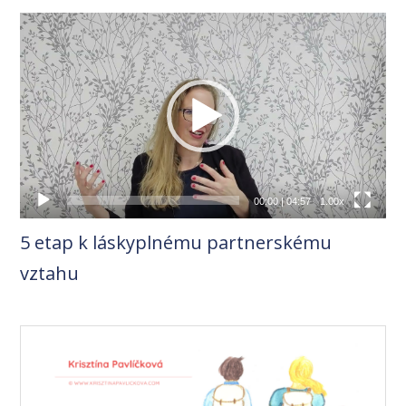
Video
přehrávač
00:00
|
04:57
1.00x
5 etap k láskyplnému partnerskému
vztahu