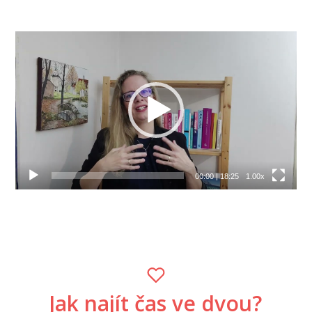
Video
přehrávač
00:00
|
18:25
1.00x
Jak najít čas ve dvou?