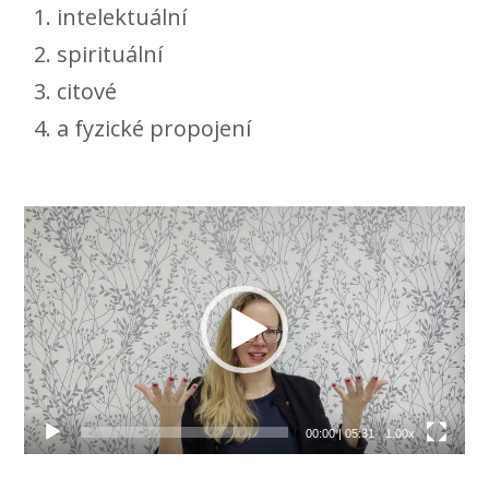
intelektuální
spirituální
citové
a fyzické propojení
Video
přehrávač
00:00
|
05:31
1.00x