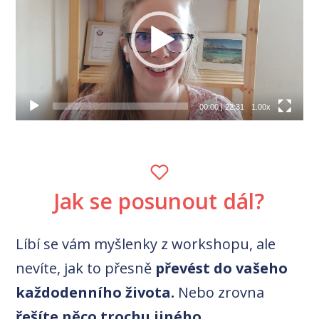
00:00
|
22:31
1.00x
Jak se posunout dál?
Líbí se vám myšlenky z workshopu, ale
nevíte, jak to přesně
převést do vašeho
každodenního života.
Nebo zrovna
řešíte něco trochu jiného.