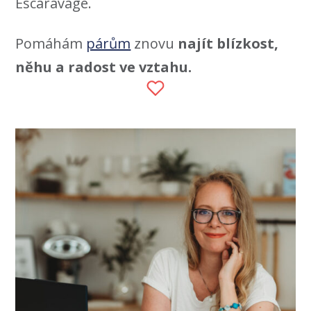
Escaravage.
Pomáhám
párům
znovu
najít blízkost,
něhu a radost ve vztahu.