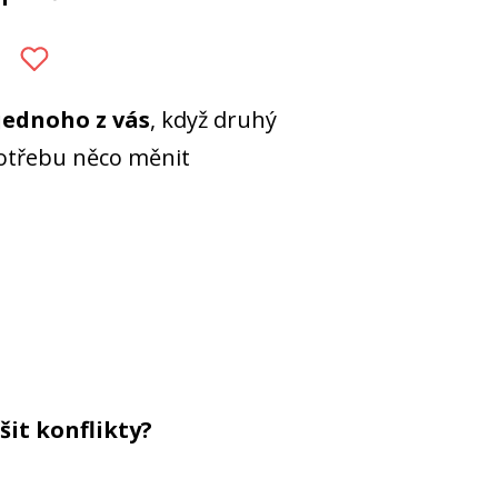
jednoho z vás
, když druhý
potřebu něco měnit
šit konflikty?