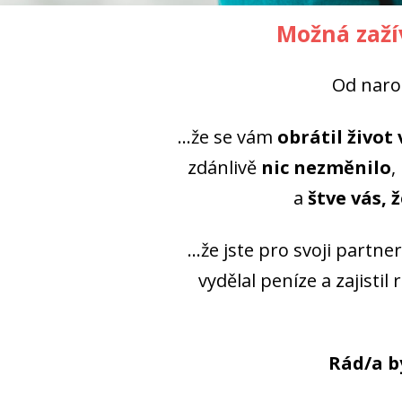
Možná zaží
Od naroz
...že se vám
obrátil živo
zdánlivě
nic nezměnilo
,
a
štve vás, 
...že jste pro svoji partn
vydělal peníze a zajistil
Rád/a b