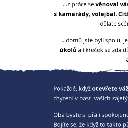
...z práce se
věnoval v
s kamarády, volejbal.
Cít
děláte scén
...domů jste byli spolu, 
úkolů
a i křeček se zdá dů
Pokaždé, když
otevřete vá
chycení v pasti vašich zajetý
Oba byste si přáli spokojeno
Bojíte se, že když to takto 