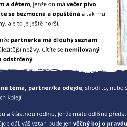
ám a dětem
, jenže on má
večer pivo
íte se bezmocná a opuštěná
a tak mu
y, ale to je ještě horší.
jenže
partnerka má dlouhý seznam
ležitější než vy. Cítíte se
nemilovaný
a odstrčený
.
žné téma, partner/ka odejde
, shodí to, nebo 
ch kolejí.
u a šťastnou rodinu, jenže máte odlišné představ
půjde dál, váš vztah bude jen
věčný boj o pravdu