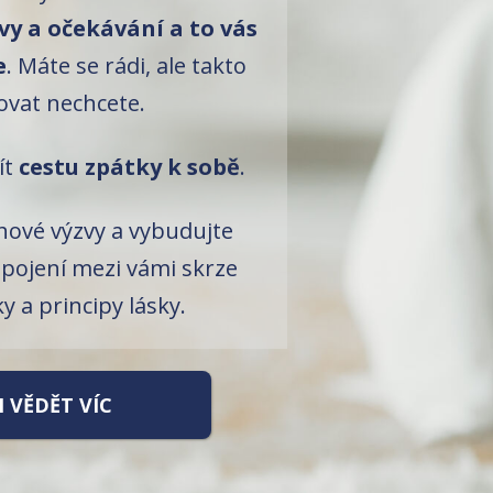
vy a očekávání a to vás
e
. Máte se rádi, ale takto
ovat nechcete.
ít
cestu zpátky k sobě
.
hové výzvy a vybudujte
pojení mezi vámi skrze
y a principy lásky.
I VĚDĚT VÍC