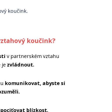
ový koučink.
vztahový koučink?
sti
v partnerském vztahu
 je
zvládnout.
lu
komunikovat, abyste si
ozuměli.
u
pociťovat blízkost.