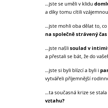
...jste se uměli v klidu
doml
a díky tomu cítili vzájemno
...jste mohli oba dělat to, c
na společně strávený čas
...jste našli
soulad v intimit
a přestali se bát, že do vaš
...jste si byli blízcí a byli i
par
vytvářeli příjemnější rodin
...ta současná krize se stala
vztahu?