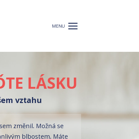
MENU
TE LÁSKU
šem vztahu
asem změnil. Možná se
ánlivým blbostem. Máte