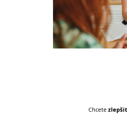
Chcete
zlepši