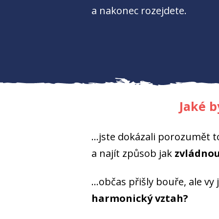
a nakonec rozejdete.
Jaké b
...jste dokázali porozumět t
a najít způsob jak
zvládnou
...občas přišly bouře, ale vy
harmonický vztah?