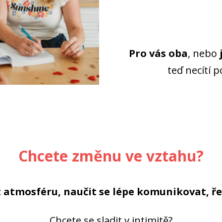
Pro vás oba
, nebo
teď necítí 
Chcete změnu ve vztahu?
t atmosféru, naučit se lépe komunikovat, ře
Chcete se sladit v intimitě?