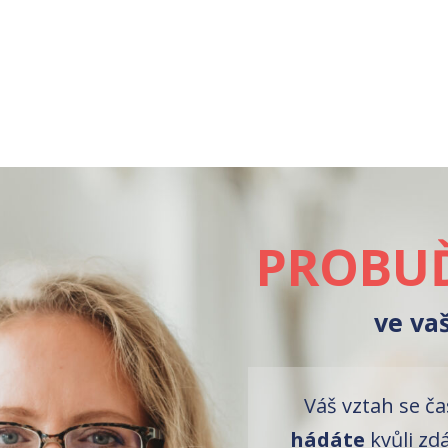
PROBUĎ
ve va
Váš vztah se č
hádáte
kvůli zd