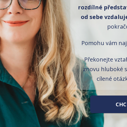
rozdílné předsta
od sebe vzdaluj
pokrač
Pomohu vám naj
Překonejte vzta
znovu hluboké s
cílené otázk
CHC