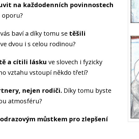
uvit na každodenních povinnostech
u oporu?
o vás baví a díky tomu se
těšili
ve dvou i s celou rodinou?
ě a cítili lásku
ve slovech i fyzicky
eho vztahu vstoupí někdo třetí?
tnery, nejen rodiči.
Díky tomu byste
nou atmosféru?
odrazovým můstkem pro zlepšení