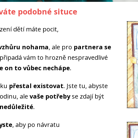
váte podobné situce
ení dětí máte pocit,
t vzhůru nohama
, ale pro
partnera se
 připadá vám to hrozně nespravedlivé
že on to vůbec nechápe
.
erku
přestal existovat
. Jste tu, abyste
 rodinu, ale
vaše potřeby
se zdají být
nedůležité
.
yste
, aby po návratu