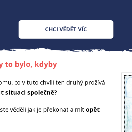
CHCI VĚDĚT VÍC
y to bylo, kdyby
omu, co v tuto chvíli ten druhý prožívá
t situaci společně?
 jste věděli jak je překonat a mít
opět