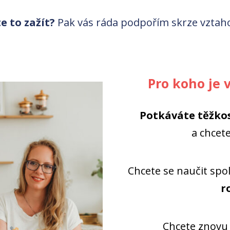
te to zažít?
Pak vás ráda podpořím skrze vztah
Pro koho je 
Potkáváte těžko
a chcete
Chcete se naučit spo
r
Chcete znov