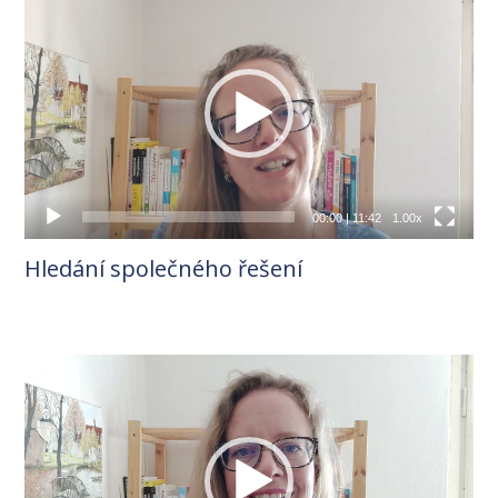
přehrávač
00:00
|
11:42
1.00x
Hledání společného řešení
Video
přehrávač