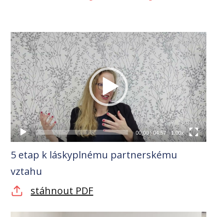
Video
přehrávač
00:00
|
04:57
1.00x
5 etap k láskyplnému partnerskému
vztahu
stáhnout PDF
Video