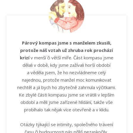
Párový kompas jsme s manželem zkusili,
protože náš vztah už zhruba rok prochází
krizí
v menší či větší míře. Část kompasu jsme
dělali v době, kdy jsme zažívali horší období
a věděla jsem, že ho nezvládneme celý
najednou, protože manžel moc komunikovat
nechtěl a já bych ho zbytečně zahrnula výčitkami.
Ke zbylé části kompasu jsme se vrátili v lepším
období a měli jsme zařízené hlídání, takže vše
probíhalo tak nějak více otevřeně a v klidu.
Otázky týkající se intimity, společného trávení
času či budoucnosti nás příliš nezaskočily,