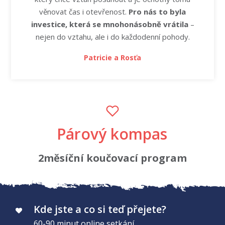
věnovat čas i otevřenost.
Pro nás to byla
investice, která se mnohonásobně vrátila
–
nejen do vztahu, ale i do každodenní pohody.
Patricie a Rosťa
Párový kompas
2měsíční koučovací program
Kde jste a co si teď přejete?
60-90 minut online setkání