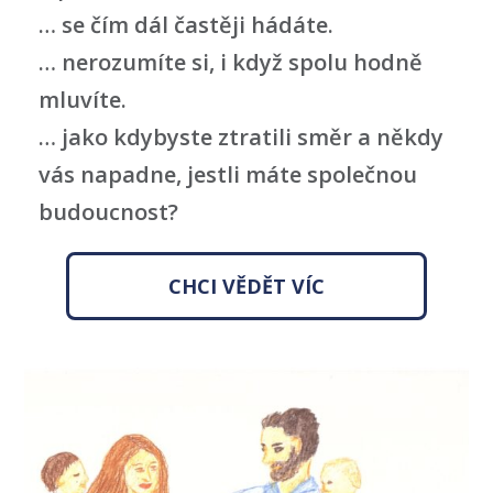
… se čím dál častěji hádáte.
… nerozumíte si, i když spolu hodně
mluvíte.
… jako kdybyste ztratili směr a někdy
vás napadne, jestli máte společnou
budoucnost?
CHCI VĚDĚT VÍC