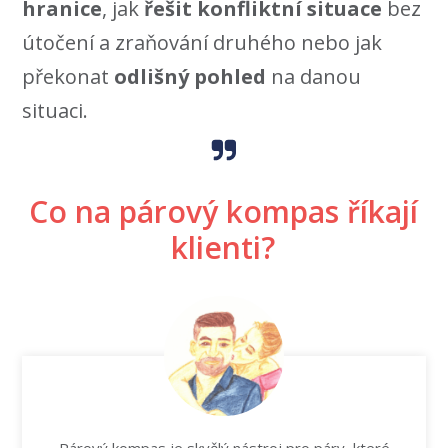
hranice
, jak
řešit konfliktní situace
bez
útočení a zraňování druhého nebo jak
překonat
odlišný pohled
na danou
situaci.
Co na párový kompas říkají
klienti?
Párový kompas je skvělý nástroj pro páry, které