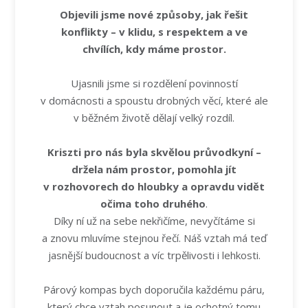
Objevili jsme nové způsoby, jak řešit
konflikty – v klidu, s respektem a ve
chvílích, kdy máme prostor.
Ujasnili jsme si rozdělení povinností
v domácnosti a spoustu drobných věcí, které ale
v běžném životě dělají velký rozdíl.
Kriszti pro nás byla skvělou průvodkyní –
držela nám prostor, pomohla jít
v rozhovorech do hloubky a opravdu vidět
očima toho druhého
.
Díky ní už na sebe nekřičíme, nevyčítáme si
a znovu mluvíme stejnou řečí. Náš vztah má teď
jasnější budoucnost a víc trpělivosti i lehkosti.
Párový kompas bych doporučila každému páru,
který chce vztah posunout a je ochotný tomu