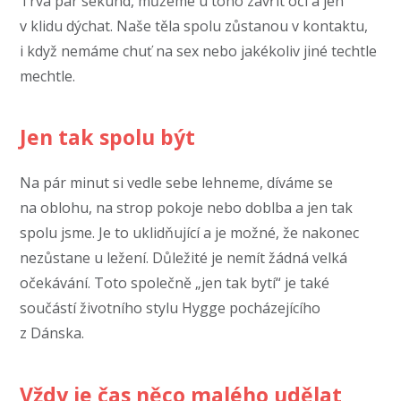
Trvá pár sekund, můžeme u toho zavřít oči a jen
v klidu dýchat. Naše těla spolu zůstanou v kontaktu,
i když nemáme chuť na sex nebo jakékoliv jiné techtle
mechtle.
Jen tak spolu být
Na pár minut si vedle sebe lehneme, díváme se
na oblohu, na strop pokoje nebo doblba a jen tak
spolu jsme. Je to uklidňující a je možné, že nakonec
nezůstane u ležení. Důležité je nemít žádná velká
očekávání. Toto společně „jen tak bytí“ je také
součástí životního stylu Hygge pocházejícího
z Dánska.
Vždy je čas něco malého udělat