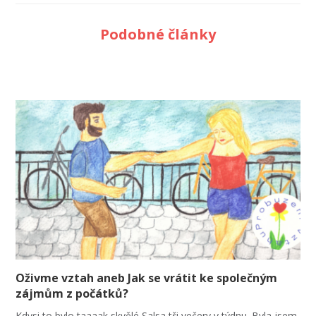
Podobné články
Oživme vztah aneb Jak se vrátit ke společným
zájmům z počátků?
Kdysi to bylo taaaak skvělé Salsa tři večery v týdnu. Byla jsem