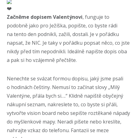
Začněme dopisem Valentýnovi
, funguje to
podobně jako pro Ježíška, popište, co byste rádi
na tento den podnikli, zažili, dostali. Je v pořádku
napsat, že NIC. Je taky v pořádku popsat něco, co jste
nikdy před tím nepodnikli. Ideálně napište dopis oba
a pak si ho vzájemně přečtěte.
Nenechte se svázat formou dopisu, jaký jsme psali
o hodinách češtiny. Nemusí to začínat slovy „Milý
Valentýne, přála bych si….“ Klidně napiště obyčejný
nákupní seznam, nakreslete to, co byste si přáli,
vytvořte vision board nebo sepište roztěkané nápady
do myšlenkové mapy. Neradi píšete nebo kreslíte,
nahrajte vzkaz do telefonu. Fantazii se meze