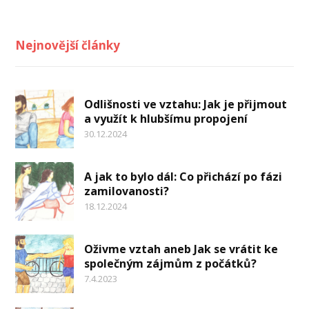
Nejnovější články
Odlišnosti ve vztahu: Jak je přijmout
a využít k hlubšímu propojení
30.12.2024
A jak to bylo dál: Co přichází po fázi
zamilovanosti?
18.12.2024
Oživme vztah aneb Jak se vrátit ke
společným zájmům z počátků?
7.4.2023