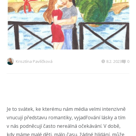
Krisztína Pavlíčková
8.2. 2023
0
Je to svátek, ke kterému nám média velmi intenzivně
vnucují představu romantiky, vyjadřování lásky a tím
v nás podněcují často nereálná očekávání. V době,
kdy máme malé děti, málo času, žádné hlídání, může