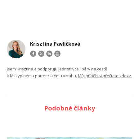
Krisztína Pavlíčková
Jsem Krisztína a podporuju jednotlivce i páry na cestě
k láskyplnému partnerskému vztahu.
Můj příběh si přečtete zde>>
Podobné články