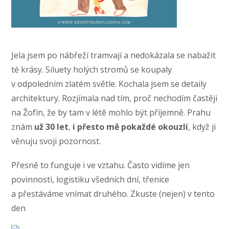
Jela jsem po nábřeží tramvají a nedokázala se nabažit
té krásy. Siluety holých stromů se koupaly
v odpoledním zlatém světle. Kochala jsem se detaily
architektury. Rozjímala nad tím, proč nechodím častěji
na Žofín, že by tam v létě mohlo být příjemně. Prahu
znám
už 30 let
,
i přesto mě pokaždé okouzlí
, když ji
věnuju svoji pozornost.
Přesně to funguje i ve vztahu. Často vidíme jen
povinnosti, logistiku všedních dní, třenice
a přestáváme vnímat druhého. Zkuste (nejen) v tento
den