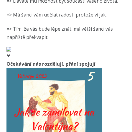
=> Dáváte mu možnost být součástí vašeho života.
=> Má šanci vám udělat radost, protože ví jak.
=> Tím, že vás bude lépe znát, má větší šanci vás
napříště překvapit.
Očekávání nás rozdělují, přání spojují